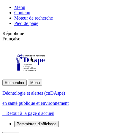
Menu
Contenu
Moteur de recherche
Pied de page
République
Française
Déontologie
et Alertes
en santé publique
et environnement
Rechercher
Menu
Déontologie et alertes (cnDAspe)
en santé publique et environnement
- Retour à la page d'accueil
Paramètres d’affichage