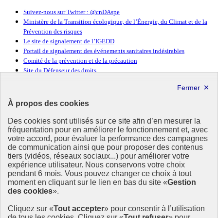
Suivez-nous sur Twitter : @cnDAspe
Ministère de la Transition écologique, de l’Énergie, du Climat et de la
Prévention des risques
Le site de signalement de l’IGEDD
Portail de signalement des événements sanitaires indésirables
Comité de la prévention et de la précaution
Site du Défenseur des droits
République
Française
À propos des cookies
Des cookies sont utilisés sur ce site afin d’en mesurer la
fréquentation pour en améliorer le fonctionnement et, avec
votre accord, pour évaluer la performance des campagnes
de communication ainsi que pour proposer des contenus
Déontologie
et Alertes
tiers (vidéos, réseaux sociaux...) pour améliorer votre
en santé publique
et environnement
expérience utilisateur. Nous conservons votre choix
pendant 6 mois. Vous pouvez changer ce choix à tout
moment en cliquant sur le lien en bas du site «
Gestion
La cnDAspe est une institution indépendante œuvrant à renforcer la
des cookies
».
déontologie et faciliter la remontée des alertes en santé-
environnement.
Cliquez sur «
Tout accepter
» pour consentir à l’utilisation
de tous les cookies. Cliquez sur «
Tout refuser
» pour