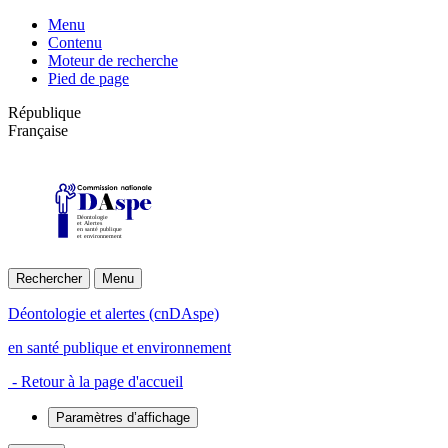
Menu
Contenu
Moteur de recherche
Pied de page
République
Française
Déontologie
et Alertes
en santé publique
et environnement
Rechercher
Menu
Déontologie et alertes (cnDAspe)
en santé publique et environnement
- Retour à la page d'accueil
Paramètres d’affichage