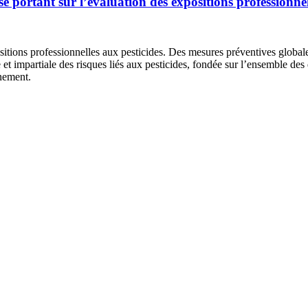
se portant sur l’évaluation des expositions professionnel
itions professionnelles aux pesticides. Des mesures préventives globale
 et impartiale des risques liés aux pesticides, fondée sur l’ensemble des
nnement.