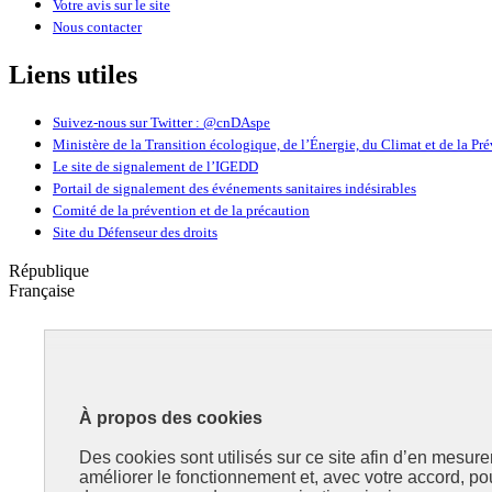
Votre avis sur le site
Nous contacter
Liens utiles
Suivez-nous sur Twitter : @cnDAspe
Ministère de la Transition écologique, de l’Énergie, du Climat et de la Pr
Le site de signalement de l’IGEDD
Portail de signalement des événements sanitaires indésirables
Comité de la prévention et de la précaution
Site du Défenseur des droits
République
Française
Déontologie
et Alertes
À propos des cookies
en santé publique
et environnement
Des cookies sont utilisés sur ce site afin d’en mesure
améliorer le fonctionnement et, avec votre accord, p