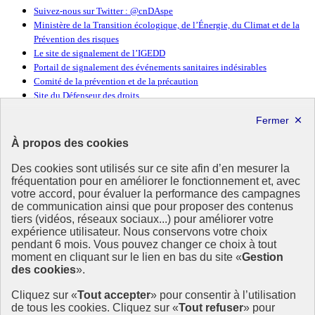
Suivez-nous sur Twitter : @cnDAspe
Ministère de la Transition écologique, de l’Énergie, du Climat et de la
Prévention des risques
Le site de signalement de l’IGEDD
Portail de signalement des événements sanitaires indésirables
Comité de la prévention et de la précaution
Site du Défenseur des droits
République
Française
À propos des cookies
Des cookies sont utilisés sur ce site afin d’en mesurer la
fréquentation pour en améliorer le fonctionnement et, avec
votre accord, pour évaluer la performance des campagnes
de communication ainsi que pour proposer des contenus
Déontologie
et Alertes
tiers (vidéos, réseaux sociaux...) pour améliorer votre
en santé publique
et environnement
expérience utilisateur. Nous conservons votre choix
pendant 6 mois. Vous pouvez changer ce choix à tout
moment en cliquant sur le lien en bas du site «
Gestion
La cnDAspe est une institution indépendante œuvrant à renforcer la
des cookies
».
déontologie et faciliter la remontée des alertes en santé-
environnement.
Cliquez sur «
Tout accepter
» pour consentir à l’utilisation
de tous les cookies. Cliquez sur «
Tout refuser
» pour