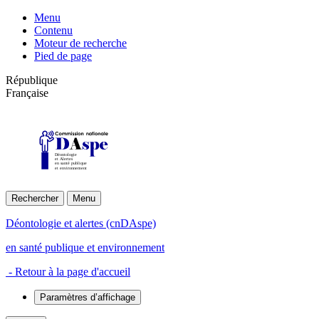
Menu
Contenu
Moteur de recherche
Pied de page
République
Française
Déontologie
et Alertes
en santé publique
et environnement
Rechercher
Menu
Déontologie et alertes (cnDAspe)
en santé publique et environnement
- Retour à la page d'accueil
Paramètres d’affichage