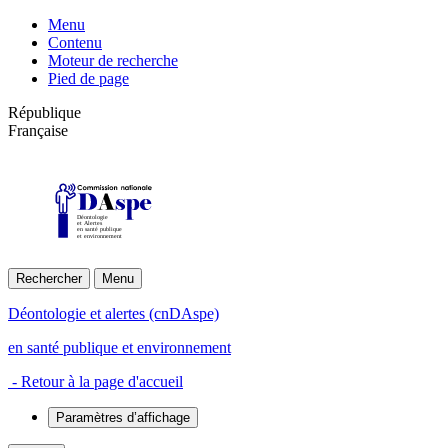
Menu
Contenu
Moteur de recherche
Pied de page
République
Française
Déontologie
et Alertes
en santé publique
et environnement
Rechercher
Menu
Déontologie et alertes (cnDAspe)
en santé publique et environnement
- Retour à la page d'accueil
Paramètres d’affichage