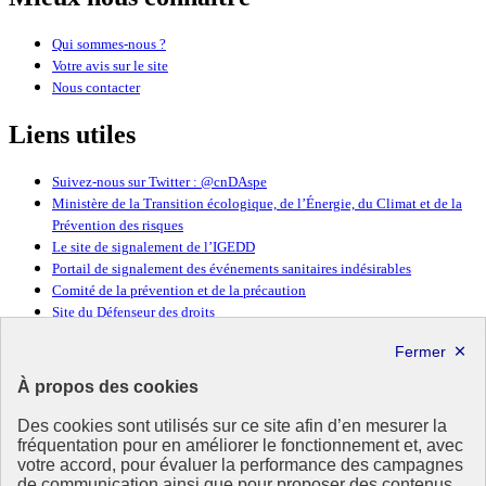
Qui sommes-nous ?
Votre avis sur le site
Nous contacter
Liens utiles
Suivez-nous sur Twitter : @cnDAspe
Ministère de la Transition écologique, de l’Énergie, du Climat et de la
Prévention des risques
Le site de signalement de l’IGEDD
Portail de signalement des événements sanitaires indésirables
Comité de la prévention et de la précaution
Site du Défenseur des droits
République
Française
À propos des cookies
Des cookies sont utilisés sur ce site afin d’en mesurer la
fréquentation pour en améliorer le fonctionnement et, avec
votre accord, pour évaluer la performance des campagnes
de communication ainsi que pour proposer des contenus
Déontologie