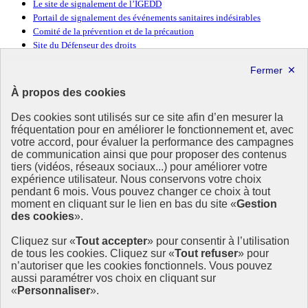
Le site de signalement de l’IGEDD
Portail de signalement des événements sanitaires indésirables
Comité de la prévention et de la précaution
Site du Défenseur des droits
République
Française
À propos des cookies
Des cookies sont utilisés sur ce site afin d’en mesurer la
fréquentation pour en améliorer le fonctionnement et, avec
votre accord, pour évaluer la performance des campagnes
de communication ainsi que pour proposer des contenus
Déontologie
et Alertes
tiers (vidéos, réseaux sociaux...) pour améliorer votre
en santé publique
et environnement
expérience utilisateur. Nous conservons votre choix
pendant 6 mois. Vous pouvez changer ce choix à tout
moment en cliquant sur le lien en bas du site «
Gestion
La cnDAspe est une institution indépendante œuvrant à renforcer la
des cookies
».
déontologie et faciliter la remontée des alertes en santé-
environnement.
Cliquez sur «
Tout accepter
» pour consentir à l’utilisation
de tous les cookies. Cliquez sur «
Tout refuser
» pour
info.gouv.fr
- ouvre une nouvelle fenêtre
n’autoriser que les cookies fonctionnels. Vous pouvez
service-public.fr
- ouvre une nouvelle fenêtre
aussi paramétrer vos choix en cliquant sur
legifrance.gouv.fr
- ouvre une nouvelle fenêtre
«
Personnaliser
».
data.gouv.fr
- ouvre une nouvelle fenêtre