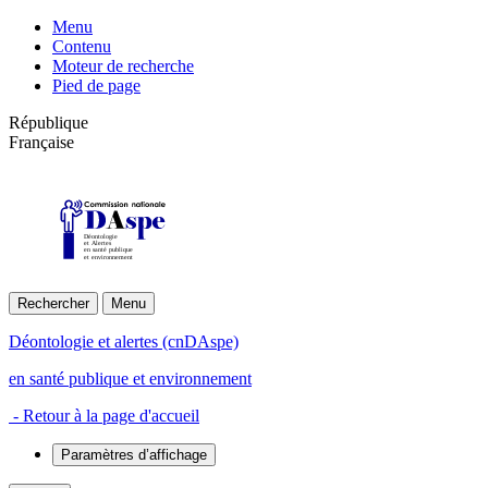
Menu
Contenu
Moteur de recherche
Pied de page
République
Française
Déontologie
et Alertes
en santé publique
et environnement
Rechercher
Menu
Déontologie et alertes (cnDAspe)
en santé publique et environnement
- Retour à la page d'accueil
Paramètres d’affichage