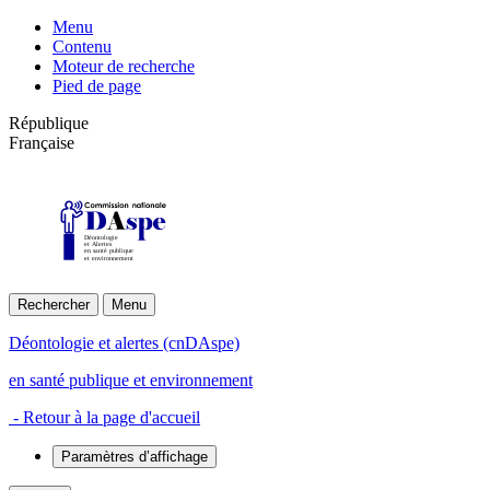
Menu
Contenu
Moteur de recherche
Pied de page
République
Française
Déontologie
et Alertes
en santé publique
et environnement
Rechercher
Menu
Déontologie et alertes (cnDAspe)
en santé publique et environnement
- Retour à la page d'accueil
Paramètres d’affichage