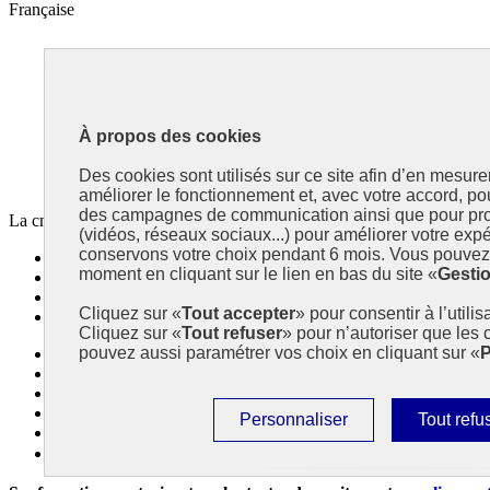
Française
Déontologie
À propos des cookies
et Alertes
en santé publique
et environnement
Des cookies sont utilisés sur ce site afin d’en mesure
améliorer le fonctionnement et, avec votre accord, p
des campagnes de communication ainsi que pour pro
La cnDAspe est une institution indépendante œuvrant à renforcer la dé
(vidéos, réseaux sociaux...) pour améliorer votre expé
conservons votre choix pendant 6 mois. Vous pouvez 
info.gouv.fr
- ouvre une nouvelle fenêtre
moment en cliquant sur le lien en bas du site «
Gesti
service-public.fr
- ouvre une nouvelle fenêtre
legifrance.gouv.fr
- ouvre une nouvelle fenêtre
Cliquez sur «
Tout accepter
» pour consentir à l’utili
data.gouv.fr
- ouvre une nouvelle fenêtre
Cliquez sur «
Tout refuser
» pour n’autoriser que les
pouvez aussi paramétrer vos choix en cliquant sur «
P
Plan du site
Accessibilité : non conforme
Mentions légales
Données personnelles
Paramétrer
Interdire
Personnaliser
Tout refu
Gestion des cookies
les
tous
Paramètres d’affichage
cookies
les