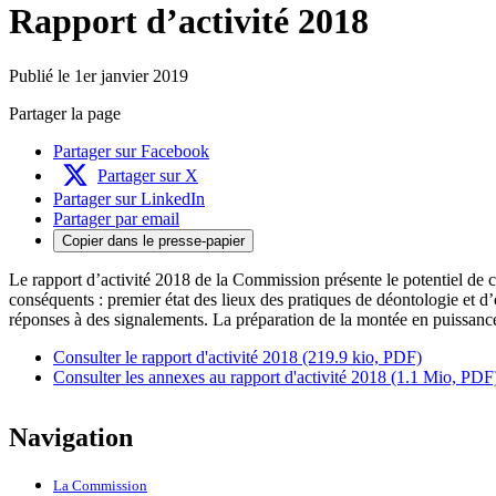
Rapport d’activité 2018
Publié le 1er janvier 2019
Partager la page
Partager sur Facebook
Partager sur X
Partager sur LinkedIn
Partager par email
Copier dans le presse-papier
Le rapport d’activité 2018 de la Commission présente le potentiel de c
conséquents : premier état des lieux des pratiques de déontologie et d
réponses à des signalements. La préparation de la montée en puissance du
Télécharg
Consulter le rapport d'activité 2018 (219.9 kio, PDF)
dans
Consulter les annexes au rapport d'activité 2018 (1.1 Mio, PDF
une
nouvelle
Navigation
fenêtre
La Commission