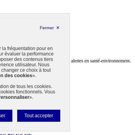
r la fréquentation pour en
our évaluer la performance
poser des contenus tiers
ontologie et faciliter la remontée des alertes en santé-environnement.
rience utilisateur. Nous
changer ce choix à tout
on des cookies
».
sation de tous les cookies.
 cookies fonctionnels. Vous
ersonnaliser
».
Autoriser
ser
Tout accepter
tous
les