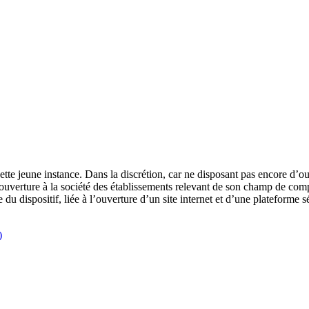
ette jeune instance. Dans la discrétion, car ne disposant pas encore d’
’ouverture à la société des établissements relevant de son champ de compé
 dispositif, liée à l’ouverture d’un site internet et d’une plateforme sé
er
Télécharger
)
dans
une
nouvelle
fenêtre