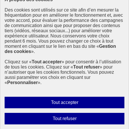
Des cookies sont utilisés sur ce site afin d’en mesurer la
fréquentation pour en améliorer le fonctionnement et, avec
votre accord, pour évaluer la performance des campagnes
de communication ainsi que pour proposer des contenus
Déontologie
et Alertes
tiers (vidéos, réseaux sociaux...) pour améliorer votre
en santé publique
et environnement
expérience utilisateur. Nous conservons votre choix
pendant 6 mois. Vous pouvez changer ce choix à tout
moment en cliquant sur le lien en bas du site «
Gestion
La cnDAspe est une institution indépendante œuvrant à renforcer la
des cookies
».
déontologie et faciliter la remontée des alertes en santé-
environnement.
Cliquez sur «
Tout accepter
» pour consentir à l’utilisation
de tous les cookies. Cliquez sur «
Tout refuser
» pour
info.gouv.fr
- ouvre une nouvelle fenêtre
n’autoriser que les cookies fonctionnels. Vous pouvez
service-public.fr
- ouvre une nouvelle fenêtre
aussi paramétrer vos choix en cliquant sur
legifrance.gouv.fr
- ouvre une nouvelle fenêtre
«
Personnaliser
».
data.gouv.fr
- ouvre une nouvelle fenêtre
Plan du site
Accessibilité : non conforme
Autoriser
Tout accepter
Mentions légales
tous
Données personnelles
les
Gestion des cookies
Interdire
Tout refuser
Paramètres d’affichage
cookies
tous