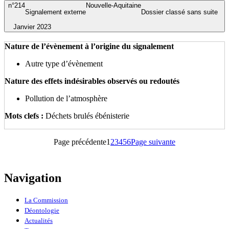
n°214
Nouvelle-Aquitaine
Signalement externe
Dossier classé sans suite
Janvier 2023
Nature de l’évènement à l’origine du signalement
Autre type d’évènement
Nature des effets indésirables observés ou redoutés
Pollution de l’atmosphère
Mots clefs :
Déchets brulés ébénisterie
Page
Page
Page
Page
Page
Page précédente
1
2
3
4
5
6
Page suivante
Navigation
La Commission
Déontologie
Actualités