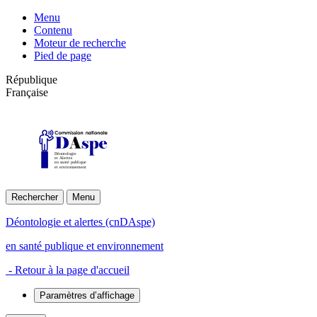
Menu
Contenu
Moteur de recherche
Pied de page
République
Française
Déontologie
et Alertes
en santé publique
et environnement
Rechercher
Menu
Déontologie et alertes (cnDAspe)
en santé publique et environnement
- Retour à la page d'accueil
Paramètres d’affichage