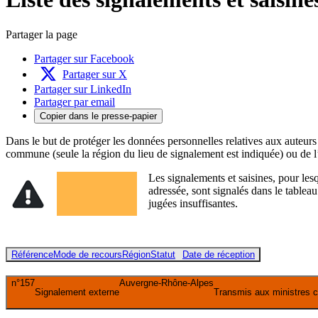
Partager la page
Partager sur Facebook
Partager sur X
Partager sur LinkedIn
Partager par email
Copier dans le presse-papier
Dans le but de protéger les données personnelles relatives aux auteurs
commune (seule la région du lieu de signalement est indiquée) ou de l’
Les signalements et saisines, pour les
adressée, sont signalés dans le tablea
jugées insuffisantes.
Référence
Mode de recours
Région
Statut
Date de réception
n°157
Auvergne-Rhône-Alpes
Signalement externe
Transmis aux ministres 