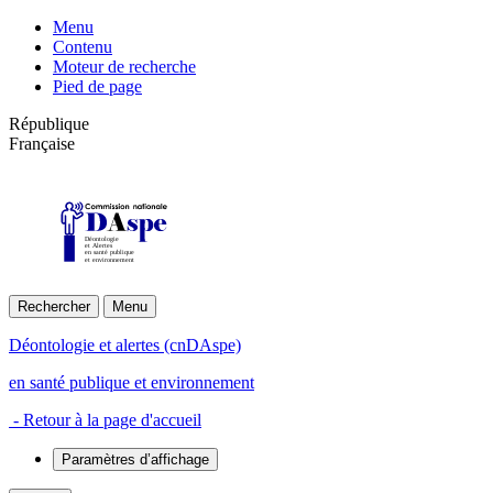
Menu
Contenu
Moteur de recherche
Pied de page
République
Française
Déontologie
et Alertes
en santé publique
et environnement
Rechercher
Menu
Déontologie et alertes (cnDAspe)
en santé publique et environnement
- Retour à la page d'accueil
Paramètres d’affichage