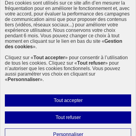
Des cookies sont utilisés sur ce site afin d’en mesurer la
fréquentation pour en améliorer le fonctionnement et, avec
votre accord, pour évaluer la performance des campagnes
de communication ainsi que pour proposer des contenus
Déontologie
et Alertes
tiers (vidéos, réseaux sociaux...) pour améliorer votre
en santé publique
et environnement
expérience utilisateur. Nous conservons votre choix
pendant 6 mois. Vous pouvez changer ce choix à tout
moment en cliquant sur le lien en bas du site «
Gestion
La cnDAspe est une institution indépendante œuvrant à renforcer la
des cookies
».
déontologie et faciliter la remontée des alertes en santé-
environnement.
Cliquez sur «
Tout accepter
» pour consentir à l’utilisation
de tous les cookies. Cliquez sur «
Tout refuser
» pour
info.gouv.fr
- ouvre une nouvelle fenêtre
n’autoriser que les cookies fonctionnels. Vous pouvez
service-public.fr
- ouvre une nouvelle fenêtre
aussi paramétrer vos choix en cliquant sur
legifrance.gouv.fr
- ouvre une nouvelle fenêtre
«
Personnaliser
».
data.gouv.fr
- ouvre une nouvelle fenêtre
Plan du site
Accessibilité : non conforme
Autoriser
Tout accepter
Mentions légales
tous
Données personnelles
les
Gestion des cookies
Interdire
Tout refuser
cookies
Paramètres d’affichage
tous
les
Sauf mention contraire, tous les textes de ce site sont sous
Paramétrer
Personnaliser