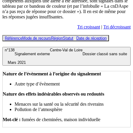
compétents auxquels une alerte a été adressée, sont signalés dans le
tableau par ce bandeau de couleur (et par l’infobulle « La cnDAspe
n’a pas reçu de réponse pour ce dossier »). Il en est de même pour
les réponses jugées insuffisantes.
Tri croissant
|
Tri décroissant
Référence
Mode de recours
Région
Statut
Date de réception
n°138
Centre-Val de Loire
Signalement externe
Dossier classé sans suite
Mars 2021
Nature de l’évènement à l’origine du signalement
Autre type d’évènement
Nature des effets indésirables observés ou redoutés
Menaces sur la santé ou la sécurité des riverains
Pollution de l’atmosphère
Mot-clé :
fumées de cheminées, maison individuelle