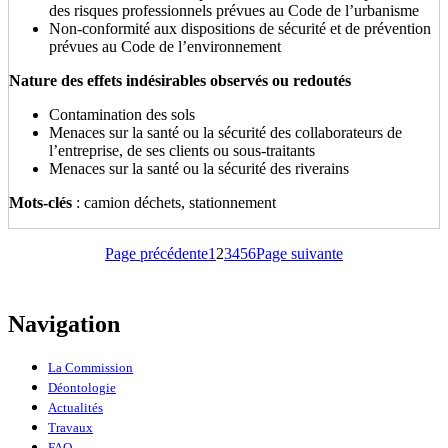
des risques professionnels prévues au Code de l’urbanisme
Non-conformité aux dispositions de sécurité et de prévention
prévues au Code de l’environnement
Nature des effets indésirables observés ou redoutés
Contamination des sols
Menaces sur la santé ou la sécurité des collaborateurs de
l’entreprise, de ses clients ou sous-traitants
Menaces sur la santé ou la sécurité des riverains
Mots-clés
: camion déchets, stationnement
Page
Page
Page
Page
Page
Page précédente
1
2
3
4
5
6
Page suivante
Navigation
La Commission
Déontologie
Actualités
Travaux
FAQ