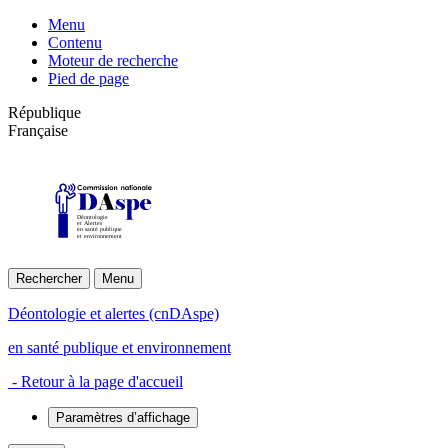
Menu
Contenu
Moteur de recherche
Pied de page
République
Française
Déontologie
et Alertes
en santé publique
et environnement
Rechercher
Menu
Déontologie et alertes (cnDAspe)
en santé publique et environnement
- Retour à la page d'accueil
Paramètres d’affichage