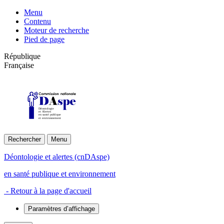
Menu
Contenu
Moteur de recherche
Pied de page
République
Française
Déontologie
et Alertes
en santé publique
et environnement
Rechercher
Menu
Déontologie et alertes (cnDAspe)
en santé publique et environnement
- Retour à la page d'accueil
Paramètres d’affichage