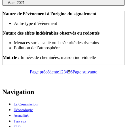
Mars 2021
Nature de l’évènement à l’origine du signalement
Autre type d’évènement
Nature des effets indésirables observés ou redoutés
Menaces sur la santé ou la sécurité des riverains
Pollution de l’atmosphère
Mot-clé :
fumées de cheminées, maison individuelle
Page
Page
Page
Page
Page
Page précédente
1
2
3
4
5
6
Page suivante
Navigation
La Commission
Déontologie
Actualités
Travaux
FAQ