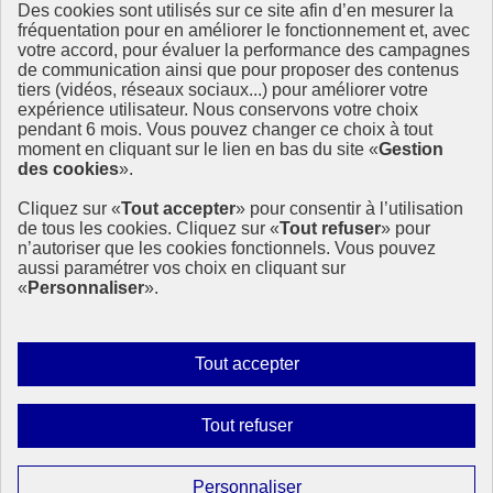
Des cookies sont utilisés sur ce site afin d’en mesurer la
fréquentation pour en améliorer le fonctionnement et, avec
votre accord, pour évaluer la performance des campagnes
de communication ainsi que pour proposer des contenus
Déontologie
et Alertes
tiers (vidéos, réseaux sociaux...) pour améliorer votre
en santé publique
et environnement
expérience utilisateur. Nous conservons votre choix
pendant 6 mois. Vous pouvez changer ce choix à tout
moment en cliquant sur le lien en bas du site «
Gestion
La cnDAspe est une institution indépendante œuvrant à renforcer la
des cookies
».
déontologie et faciliter la remontée des alertes en santé-
environnement.
Cliquez sur «
Tout accepter
» pour consentir à l’utilisation
de tous les cookies. Cliquez sur «
Tout refuser
» pour
info.gouv.fr
- ouvre une nouvelle fenêtre
n’autoriser que les cookies fonctionnels. Vous pouvez
service-public.fr
- ouvre une nouvelle fenêtre
aussi paramétrer vos choix en cliquant sur
legifrance.gouv.fr
- ouvre une nouvelle fenêtre
«
Personnaliser
».
data.gouv.fr
- ouvre une nouvelle fenêtre
Plan du site
Accessibilité : non conforme
Autoriser
Tout accepter
Mentions légales
tous
Données personnelles
les
Gestion des cookies
Interdire
Tout refuser
cookies
Paramètres d’affichage
tous
les
Sauf mention contraire, tous les textes de ce site sont sous
Paramétrer
Personnaliser