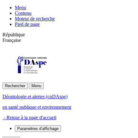
Menu
Contenu
Moteur de recherche
Pied de page
République
Française
Déontologie
et Alertes
en santé publique
et environnement
Rechercher
Menu
Déontologie et alertes (cnDAspe)
en santé publique et environnement
- Retour à la page d'accueil
Paramètres d’affichage