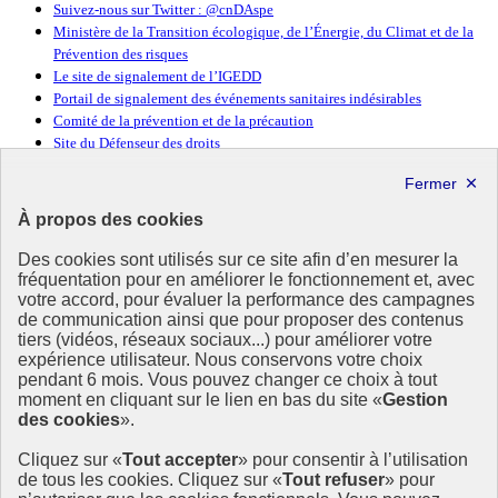
Suivez-nous sur Twitter : @cnDAspe
Ministère de la Transition écologique, de l’Énergie, du Climat et de la
Prévention des risques
Le site de signalement de l’IGEDD
Portail de signalement des événements sanitaires indésirables
Comité de la prévention et de la précaution
Site du Défenseur des droits
République
Française
À propos des cookies
Des cookies sont utilisés sur ce site afin d’en mesurer la
fréquentation pour en améliorer le fonctionnement et, avec
votre accord, pour évaluer la performance des campagnes
de communication ainsi que pour proposer des contenus
Déontologie
et Alertes
en santé publique
tiers (vidéos, réseaux sociaux...) pour améliorer votre
et environnement
expérience utilisateur. Nous conservons votre choix
pendant 6 mois. Vous pouvez changer ce choix à tout
moment en cliquant sur le lien en bas du site «
Gestion
La cnDAspe est une institution indépendante œuvrant à renforcer la
des cookies
».
déontologie et faciliter la remontée des alertes en santé-
environnement.
Cliquez sur «
Tout accepter
» pour consentir à l’utilisation
de tous les cookies. Cliquez sur «
Tout refuser
» pour
info.gouv.fr
- ouvre une nouvelle fenêtre