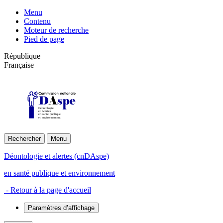
Menu
Contenu
Moteur de recherche
Pied de page
République
Française
Déontologie
et Alertes
en santé publique
et environnement
Rechercher
Menu
Déontologie et alertes (cnDAspe)
en santé publique et environnement
- Retour à la page d'accueil
Paramètres d’affichage