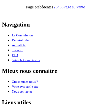
Page
Page
Page
Page
Page
Page précédente
1
2
3
4
5
6
Page suivante
Navigation
La Commission
Déontologie
Actualités
Travaux
FAQ
Saisir la Commission
Mieux nous connaitre
Qui sommes-nous ?
Votre avis sur le site
Nous contacter
Liens utiles