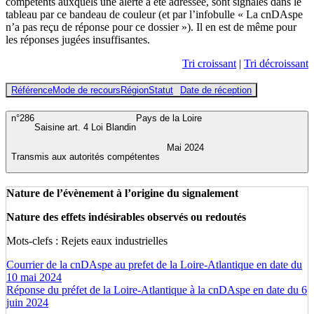
compétents auxquels une alerte a été adressée, sont signalés dans le
tableau par ce bandeau de couleur (et par l’infobulle « La cnDAspe
n’a pas reçu de réponse pour ce dossier »). Il en est de même pour
les réponses jugées insuffisantes.
Tri croissant
|
Tri décroissant
Référence
Mode de recours
Région
Statut
Date de réception
n°286
Pays de la Loire
Saisine art. 4 Loi Blandin
Mai 2024
Transmis aux autorités compétentes
Nature de l’évènement à l’origine du signalement
Nature des effets indésirables observés ou redoutés
Mots-clefs : Rejets eaux industrielles
Courrier de la cnDAspe au prefet de la Loire-Atlantique en date du
10 mai 2024
Réponse du préfet de la Loire-Atlantique à la cnDAspe en date du 6
juin 2024